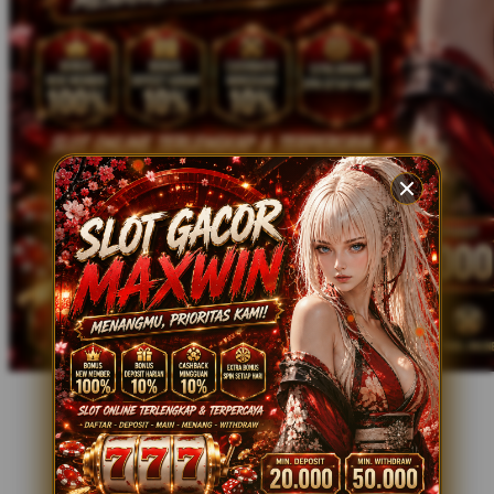
Xootz
Y
Yamatoya
Z
Zaxy
Zoggs
0-9
4Moms
59S