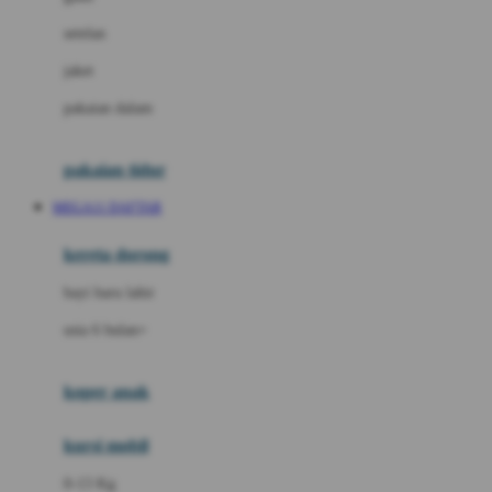
Dae Organics
setelan
Docare
jaket
Doona
pakaian dalam
Down To Earth
Drew
pakaian tidur
Dr. Brown's
MEGA11 DAFTAR
E
kereta dorong
ELC
bayi baru lahir
Ergobaby
usia 6 bulan+
Expert Care
koper anak
Ezyroller
kursi mobil
F
0-13 Kg