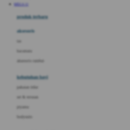
MEGA 11
Azetabio
produk terbaru
B
aksesoris
Baabaasheepz
tas
Babiators
kacamata
Baby Dove
aksesoris rambut
Baby Jogger
Baby Rovega
kebutuhan bayi
Babybee
pakaian tidur
Banana Boat
set & terusan
Banz
piyama
Barbie
bodysuits
Beaba