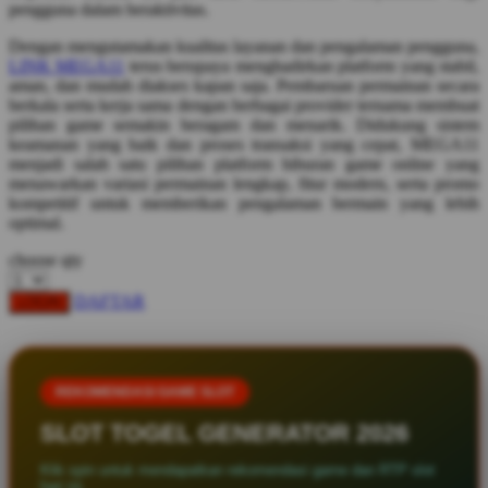
pengguna dalam beraktivitas.
Squishmallows
Dengan mengutamakan kualitas layanan dan pengalaman pengguna,
Starbooks
LINK MEGA11
terus berupaya menghadirkan platform yang stabil,
aman, dan mudah diakses kapan saja. Pembaruan permainan secara
Stick-O
berkala serta kerja sama dengan berbagai provider ternama membuat
pilihan game semakin beragam dan menarik. Didukung sistem
Stokke
keamanan yang baik dan proses transaksi yang cepat, MEGA11
menjadi salah satu pilihan platform hiburan game online yang
Sudocrem
menawarkan variasi permainan lengkap, fitur modern, serta promo
kompetitif untuk memberikan pengalaman bermain yang lebih
Sumimo
optimal.
Sunnylife
choose qty
Sun-Staches
DAFTAR
LOGIN
Swimava
T
REKOMENDASI GAME SLOT
Tommee Tippee
SLOT TOGEL GENERATOR 2026
Trunki
Klik spin untuk mendapatkan rekomendasi game dan RTP slot
Tutti Bambini
hari ini.