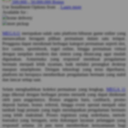
500.000
-
50.000.000
Bonus
Use Installment Options from
.
Laarn more
Q
Available for :
home delivery
QV Baby
store pickup
R
MEGA11
merupakan salah satu platform hiburan game online yang
menawarkan beragam pilihan permainan dalam satu tempat.
Real Shades
Pengguna dapat menikmati berbagai kategori permainan seperti slot,
live casino, sportsbook, togel online, hingga permainan virtual
Red Castle
dengan tampilan modern dan sistem yang dirancang agar mudah
digunakan. Antarmuka yang responsif membuat pengalaman
Ribbon Madness
bermain menjadi lebih nyaman, baik melalui perangkat desktop
maupun smartphone. Dengan teknologi yang terus diperbarui,
S
platform ini berupaya memberikan pengalaman bermain yang stabil
dan lancar setiap saat.
Sebamed
Selain menghadirkan koleksi permainan yang lengkap,
MEGA 11
Silver Cross
juga dikenal dengan berbagai promo menarik yang dapat dinikmati
oleh para anggotanya. Bonus anggota baru, cashback, promo
Simply Idea
deposit harian, bonus referral, hingga event spesial menjadi nilai
tambah bagi pemain yang ingin mendapatkan pengalaman bermain
Skip Hop
yang lebih maksimal. Proses registrasi yang sederhana, metode
transaksi yang beragam, serta dukungan layanan pelanggan yang
Spectra
responsif selama 24 jam turut memberikan kenyamanan bagi