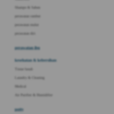
London Taxi
Shampo & Sabun
Love To Dream
perawatan rambut
perawatan mulut
M
perawatan diri
Magformers
Mama's Choice
perawatan ibu
Mamas&Papas
kesehatan & kebersihan
Mamaway
Tissue basah
Maxi Cosi
Laundry & Cleaning
Megabloks
Medical
Micro
Air Purifier & Humidifier
MiDeer
Mimi & Lula
potty
Mini Monkey