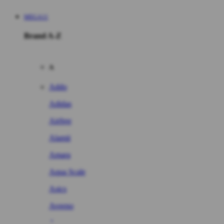
MEGA11
Brand A-Z
A
Addo
Adidas
Airfree
Alamii
Amara
Aqua Scale
Asics
Aveeno
Awan