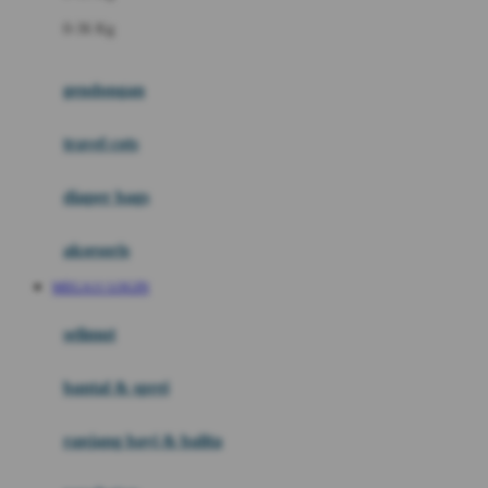
Felt So Sweet
0-36 Kg
Fisher Price
Flipper
gendongan
Friends Of Sally
travel cots
G
diaper bags
Gb
Geko
aksesoris
Graco
MEGA11 LOGIN
Gund
selimut
H
bantal & sprei
Habbie
Haenim
ranjang bayi & balita
Happy Horse