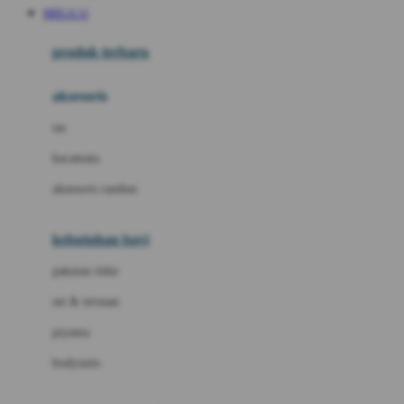
MEGA 11
Azetabio
produk terbaru
B
aksesoris
Baabaasheepz
tas
Babiators
kacamata
Baby Dove
aksesoris rambut
Baby Jogger
Baby Rovega
kebutuhan bayi
Babybee
pakaian tidur
Banana Boat
set & terusan
Banz
piyama
Barbie
bodysuits
Beaba