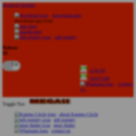
lewati ke Konten
download apps
download app from:
gift registry
Bahasa
ID
LOGIN
DAFTAR
Contact
Us
Toggle Nav
about Kanmo Circle
gift registry
store finder
contact us