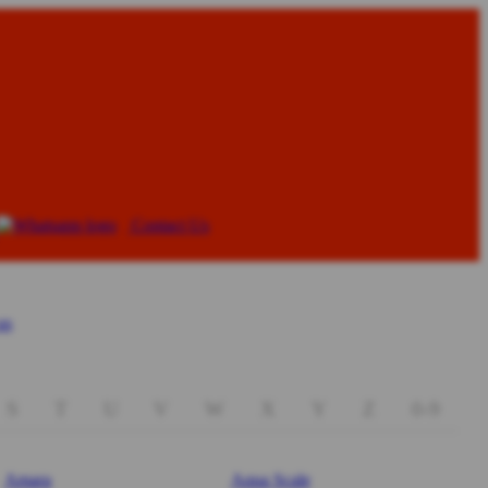
Contact Us
us
S
T
U
V
W
X
Y
Z
0-9
Amara
Aqua Scale