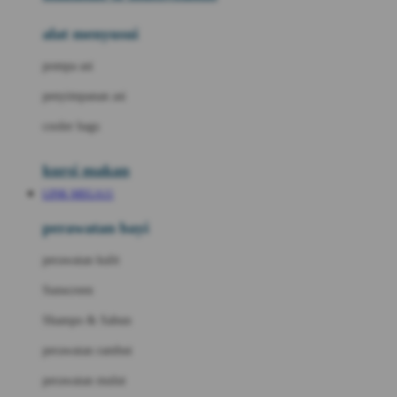
alat menyusui
pompa asi
penyimpanan asi
cooler bags
kursi makan
LINK MEGA11
perawatan bayi
perawatan kulit
Sunscreen
Shampo & Sabun
perawatan rambut
perawatan mulut