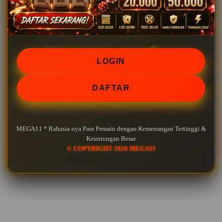
LOGIN
DAFTAR
MEGA11 * Rahasia nya Para Pemain dengan Kemenangan Tertinggi &
Keuntungan Besar
© COPYRIGHT 2026 MEGA11