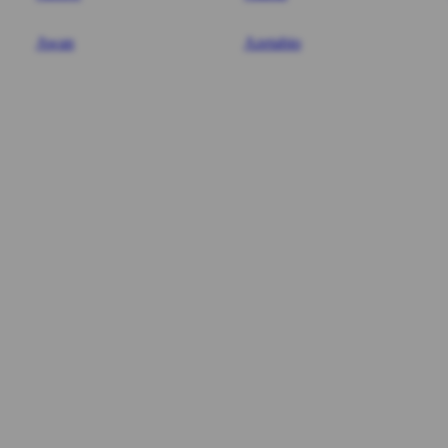
Awan
Azetabio