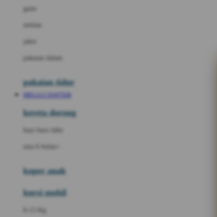
gaun
setelan
jaket
pakaian dalam
pakaian tidur
MEGA11 DAFTAR
kereta dorong
bayi baru lahir
usia 6 bulan+
koper anak
kursi mobil
0-13 Kg