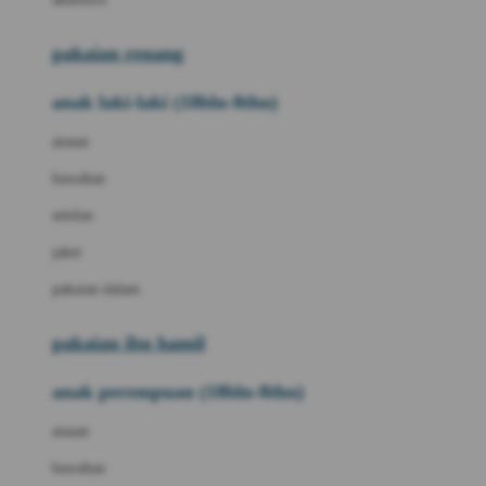
pakaian renang
anak laki-laki (18bln-8thn)
atasan
bawahan
setelan
jaket
pakaian dalam
pakaian ibu hamil
anak perempuan (18bln-8thn)
atasan
bawahan