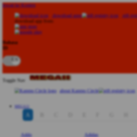
lewati ke Konten
download apps
gift reg
download app from:
Bahasa
ID
Toggle Nav
about Kanmo Circle
MEGA11
A
B
C
D
E
F
G
H
Addo
Adidas