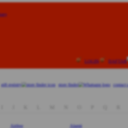
istry
LOGIN
DAFTAR
gift registry
store finder
contact 
I
J
K
L
M
N
O
P
Q
R
Airfree
Alamii