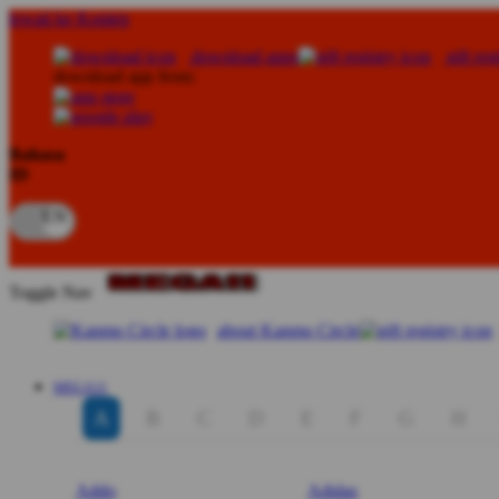
lewati ke Konten
download apps
gift reg
download app from:
Bahasa
ID
Toggle Nav
about Kanmo Circle
MEGA11
A
B
C
D
E
F
G
H
Addo
Adidas