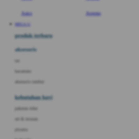
Asics
Aveeno
MEGA 11
produk terbaru
aksesoris
tas
kacamata
aksesoris rambut
kebutuhan bayi
pakaian tidur
set & terusan
piyama