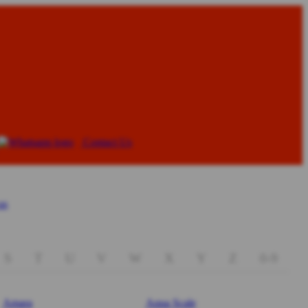
Contact Us
us
S
T
U
V
W
X
Y
Z
0-9
Amara
Aqua Scale