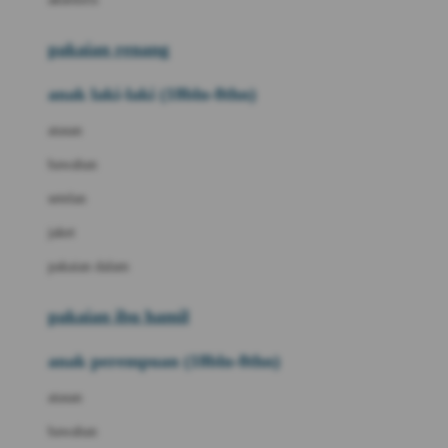
pakaian renang
anak laki-laki (18bln-8thn)
atasan
bawahan
setelan
jaket
pakaian dalam
pakaian ibu hamil
anak perempuan (18bln-8thn)
atasan
bawahan