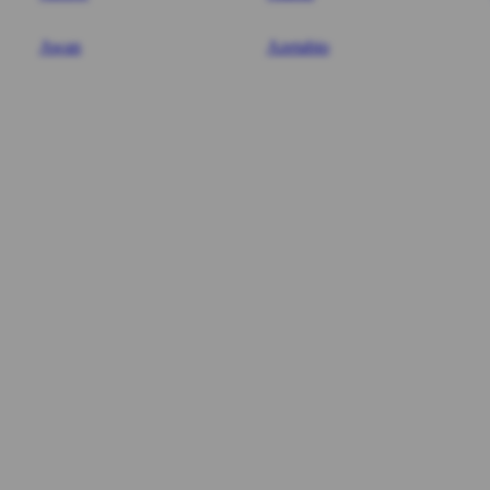
Awan
Azetabio