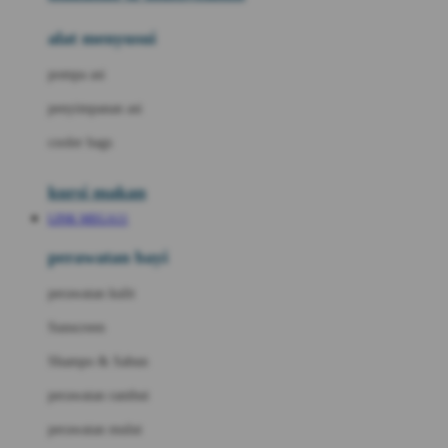
alat menyusui
pompa asi
penyimpanan asi
cooler bags
kursi makan
LINK MEGA11
perawatan bayi
perawatan kulit
Sunscreen
Shampo & Sabun
perawatan rambut
perawatan mulut