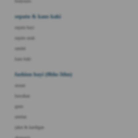
bodysuits
sepatu & kaus kaki
sepatu bayi
sepatu anak
sandal
kaus kaki
fashion bayi (0bln-3thn)
atasan
bawahan
gaun
setelan
jaket & kardigan
aksesoris