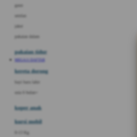
gaun
setelan
jaket
pakaian dalam
pakaian tidur
MEGA11 DAFTAR
kereta dorong
bayi baru lahir
usia 6 bulan+
koper anak
kursi mobil
0-13 Kg