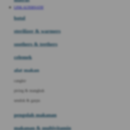
LINK ALTERNATIF
botol
sterilizer & warmers
soothers & teethers
celemek
alat makan
cangkir
piring & mangkuk
sendok & garpu
pengolah makanan
makanan & multivitamin