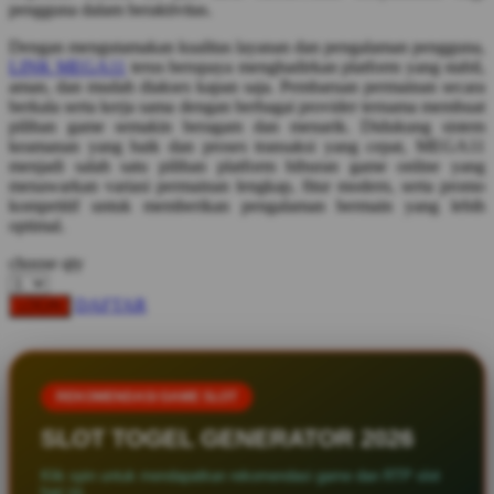
pengguna dalam beraktivitas.
Squishmallows
Dengan mengutamakan kualitas layanan dan pengalaman pengguna,
Starbooks
LINK MEGA11
terus berupaya menghadirkan platform yang stabil,
aman, dan mudah diakses kapan saja. Pembaruan permainan secara
Stick-O
berkala serta kerja sama dengan berbagai provider ternama membuat
pilihan game semakin beragam dan menarik. Didukung sistem
Stokke
keamanan yang baik dan proses transaksi yang cepat, MEGA11
menjadi salah satu pilihan platform hiburan game online yang
Sudocrem
menawarkan variasi permainan lengkap, fitur modern, serta promo
kompetitif untuk memberikan pengalaman bermain yang lebih
Sumimo
optimal.
Sunnylife
choose qty
Sun-Staches
DAFTAR
LOGIN
Swimava
T
REKOMENDASI GAME SLOT
Tommee Tippee
SLOT TOGEL GENERATOR 2026
Trunki
Klik spin untuk mendapatkan rekomendasi game dan RTP slot
Tutti Bambini
hari ini.