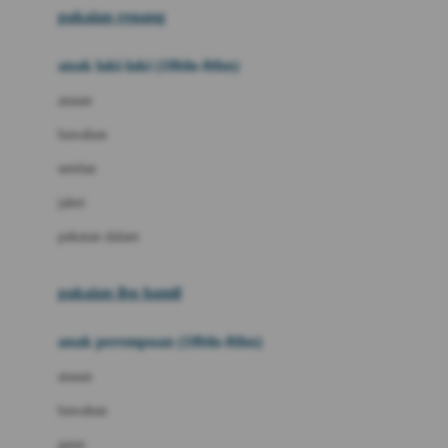
pakaian renang
Bumkins
anak laki-laki (18bln-8thn)
C
atasan
Cetaphil
bawahan
Chicco
setelan
Childlife
jaket
Clevamama
pakaian dalam
Cocolatte
Cottonseeds
pakaian ibu hamil
Cozy N Safe
anak perempuan (18bln-8thn)
Crane
atasan
Cybex
bawahan
D
gaun