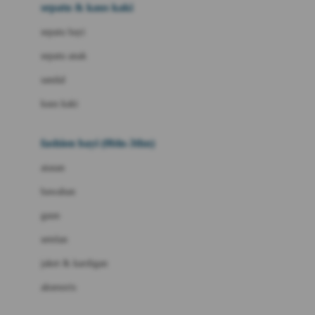
Beauty Barn
sepatu & kaus kaki
Bio Oil
sepatu bayi
Biolane
sepatu anak
Bite Fighters
sandal
Bizzi Growin
kaus kaki
Blackmores
fashion bayi (0bln-3thn)
Blooming Marvellous
atasan
Bonnels
bawahan
Bravado
gaun
Bruder
setelan
Brush Baby
jaket & kardigan
Buds Organics
aksesoris
Bugaboo
Buggygear