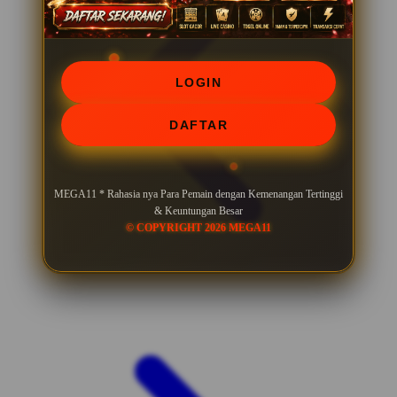
LOGIN
DAFTAR
MEGA11 * Rahasia nya Para Pemain dengan Kemenangan Tertinggi
& Keuntungan Besar
© COPYRIGHT 2026 MEGA11