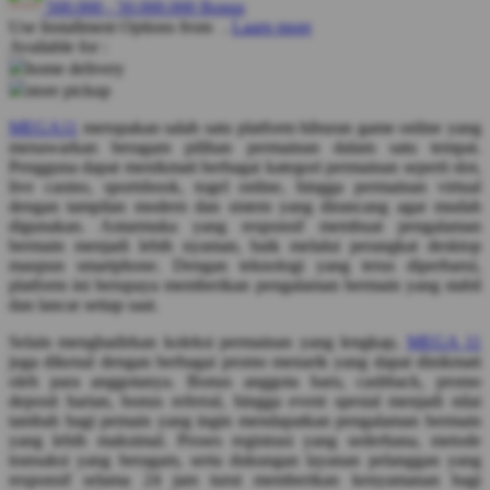
500.000
-
50.000.000
Bonus
Use Installment Options from
.
Laarn more
Q
Available for :
home delivery
QV Baby
store pickup
R
MEGA11
merupakan salah satu platform hiburan game online yang
menawarkan beragam pilihan permainan dalam satu tempat.
Real Shades
Pengguna dapat menikmati berbagai kategori permainan seperti slot,
live casino, sportsbook, togel online, hingga permainan virtual
Red Castle
dengan tampilan modern dan sistem yang dirancang agar mudah
digunakan. Antarmuka yang responsif membuat pengalaman
Ribbon Madness
bermain menjadi lebih nyaman, baik melalui perangkat desktop
maupun smartphone. Dengan teknologi yang terus diperbarui,
S
platform ini berupaya memberikan pengalaman bermain yang stabil
dan lancar setiap saat.
Sebamed
Selain menghadirkan koleksi permainan yang lengkap,
MEGA 11
Silver Cross
juga dikenal dengan berbagai promo menarik yang dapat dinikmati
oleh para anggotanya. Bonus anggota baru, cashback, promo
Simply Idea
deposit harian, bonus referral, hingga event spesial menjadi nilai
tambah bagi pemain yang ingin mendapatkan pengalaman bermain
Skip Hop
yang lebih maksimal. Proses registrasi yang sederhana, metode
transaksi yang beragam, serta dukungan layanan pelanggan yang
Spectra
responsif selama 24 jam turut memberikan kenyamanan bagi