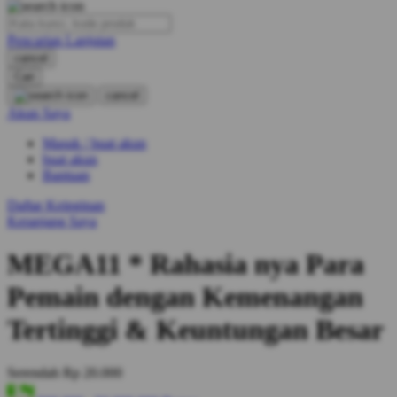
O
Pencarian Lanjutan
Oh Ma Grain
cancel
Okiedog
Cari
cancel
P
Akun Saya
Masuk / buat akun
Peachy
buat akun
Phil & Ted's
Bantuan
Philips Avent
Daftar Keinginan
Keranjang Saya
Pigeon
MEGA11 * Rahasia nya Para
Playgro
Pemain dengan Kemenangan
Poled Global
Tertinggi & Keuntungan Besar
Ponycycle
Puma
Serendah
Rp 20.000
Pureats