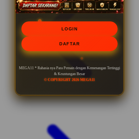
LOGIN
DAFTAR
MEGA11 * Rahasia nya Para Pemain dengan Kemenangan Tertinggi
& Keuntungan Besar
© COPYRIGHT 2026 MEGA11