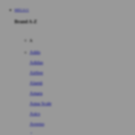
MEGA11
Brand A-Z
A
Addo
Adidas
Airfree
Alamii
Amara
Aqua Scale
Asics
Aveeno
Awan