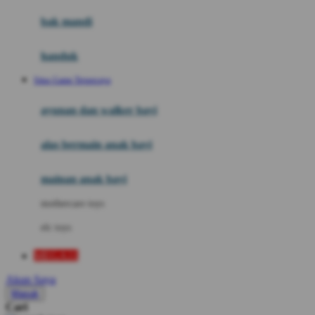
Moby
bak mandi
Momami
handuk
Mothercare
Situs Game Terpercaya
Mustela
ayunan dan walker bayi
My Buddy Tag
My K
alas bermain anak bayi
N
mainan anak bayi
Naif
mothercare toys
Nike
elc toys
Nordic Natural
MEGA11
Nuby
Akun Saya
Nuna
Masuk
Cari