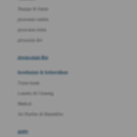
London Taxi
Shampo & Sabun
Love To Dream
perawatan rambut
perawatan mulut
M
perawatan diri
Magformers
Mama's Choice
perawatan ibu
Mamas&Papas
kesehatan & kebersihan
Mamaway
Tissue basah
Maxi Cosi
Laundry & Cleaning
Megabloks
Medical
Micro
Air Purifier & Humidifier
MiDeer
Mimi & Lula
potty
Mini Monkey