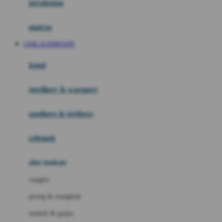
perabotan
Happy Tummy
Hauck
matras
Havaianas
LINK ALTERNATIF
Hegen
botol
Hot Wheels
sterilizer & warmers
Hybrid
soothers & teethers
I
Inlacta DHA
celemek
Interlac
alat makan
Ivenet
cangkir
J
piring & mangkuk
Jack N Jill
sendok & garpu