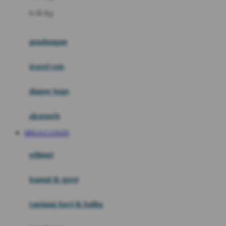
Felt So Sweet
0-36 Kg
Fisher Price
Flipper
gendongan
Friends Of Sally
travel cots
G
diaper bags
Gb
Geko
aksesoris
Graco
MEGA11 LOGIN
Gund
selimut
H
bantal & sprei
Habbie
Haenim
ranjang bayi & balita
Happy Horse