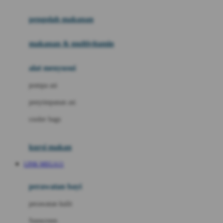
Joie
pengolah makanan
Joolz
Jujube
makanan & multivitamin
K
alat menyusui
Kiddycuts
pompa asi
Kumon
penyimpanan asi
L
cooler bags
Leapfrog
kursi makan
Leclerc
LINK MEGA11
Lee Vierra
Lillebaby
perawatan bayi
Little Bird Told Me
perawatan kulit
Little Miss Janis
Sunscreen