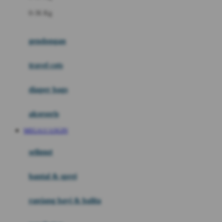
Felt So Sweet
0-36 Kg
Fisher Price
Flipper
gendongan
Friends Of Sally
travel cots
G
diaper bags
Gb
Geko
aksesoris
Graco
MEGA11 LOGIN
Gund
selimut
H
bantal & sprei
Habbie
Haenim
ranjang bayi & balita
Happy Horse