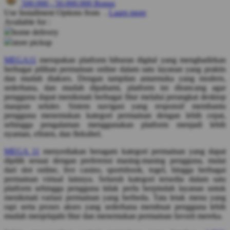
500.000
-
50.000.000
Bonus
Use Installment Options from
.
Laarn more
Q
Available for :
home delivery
QV Baby
store pickup
R
MEGA11
merupakan platform hiburan digital yang menghadirkan
berbagai pilihan permainan online dalam satu layanan yang praktis
Real Shades
dan mudah diakses. Dengan tampilan antarmuka yang modern,
sederhana, dan mudah dipahami, platform ini dirancang agar
Red Castle
pengguna dapat menikmati berbagai fitur melalui perangkat desktop
maupun seluler. Sistem navigasi yang responsif membantu
Ribbon Madness
pengguna menemukan kategori permainan dengan lebih cepat,
sehingga pengalaman menggunakan platform menjadi lebih
S
nyaman, efisien, dan fleksibel.
MEGA 11
menyediakan beragam kategori permainan yang dapat
Sebamed
dipilih sesuai dengan preferensi masing-masing pengguna, mulai
Silver Cross
dari slot online, live casino, sportsbook, togel, hingga berbagai
permainan virtual lainnya. Seluruh kategori tersedia dalam satu
Simply Idea
platform sehingga pengguna tidak perlu berpindah layanan untuk
menikmati variasi permainan yang berbeda. Tata letak menu yang
Skip Hop
rapi serta proses akses yang sederhana membuat pengguna lebih
mudah menjelajahi fitur dan menemukan permainan favorit mereka.
Spectra