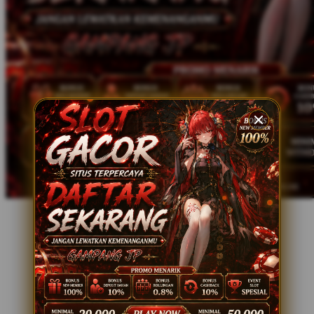
Xootz
Y
Yamatoya
Z
Zaxy
Zoggs
0-9
4Moms
59S