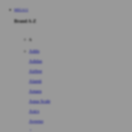
MEGA11
Brand A-Z
A
Addo
Adidas
Airfree
Alamii
Amara
Aqua Scale
Asics
Aveeno
Awan