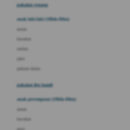
pakaian renang
Bumkins
anak laki-laki (18bln-8thn)
C
atasan
Cetaphil
bawahan
Chicco
setelan
Childlife
jaket
Clevamama
pakaian dalam
Cocolatte
Cottonseeds
pakaian ibu hamil
Cozy N Safe
anak perempuan (18bln-8thn)
Crane
atasan
Cybex
bawahan
D
gaun