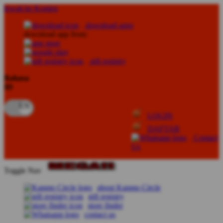
lewati ke Konten
download apps
download app from:
gift registry
Bahasa
ID
LOGIN
DAFTAR
Contact
Us
Toggle Nav
about Kanmo Circle
gift registry
store finder
contact us