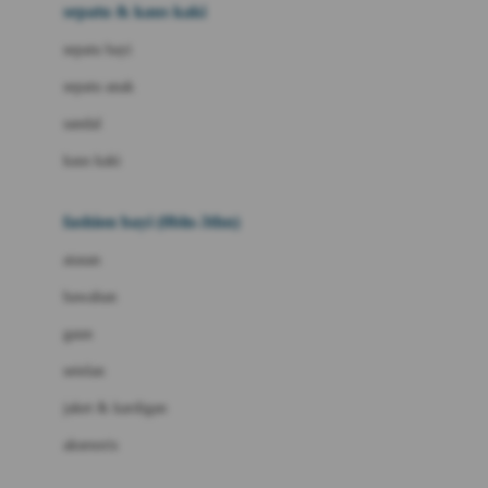
Beauty Barn
sepatu & kaus kaki
Bio Oil
sepatu bayi
Biolane
sepatu anak
Bite Fighters
sandal
Bizzi Growin
kaus kaki
Blackmores
fashion bayi (0bln-3thn)
Blooming Marvellous
atasan
Bonnels
bawahan
Bravado
gaun
Bruder
setelan
Brush Baby
jaket & kardigan
Buds Organics
aksesoris
Bugaboo
Buggygear