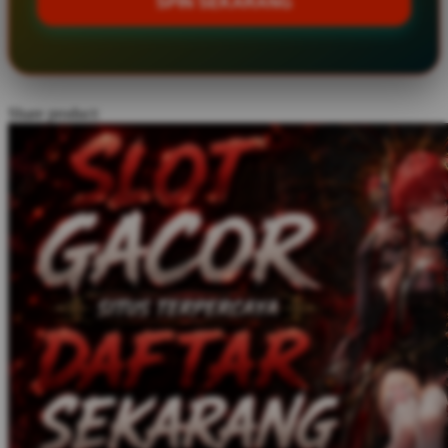
SPIN SEKARANG
Twistshake
TY Toys
U
Share product:
V
Veja
Vitaflow
Vtech
W
Waterland
Wellness
X