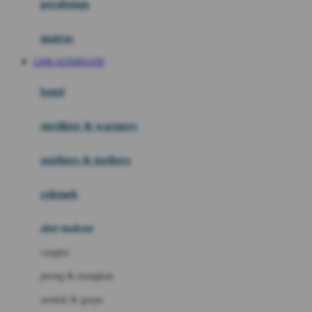
perabotan
Happy Tummy
Hauck
matras
Havaianas
LINK ALTERNATIF
Hegen
botol
Hot Wheels
sterilizer & warmers
Hybrid
soothers & teethers
I
Inlacta DHA
celemek
Interlac
alat makan
Ivenet
cangkir
J
piring & mangkuk
Jack N Jill
sendok & garpu