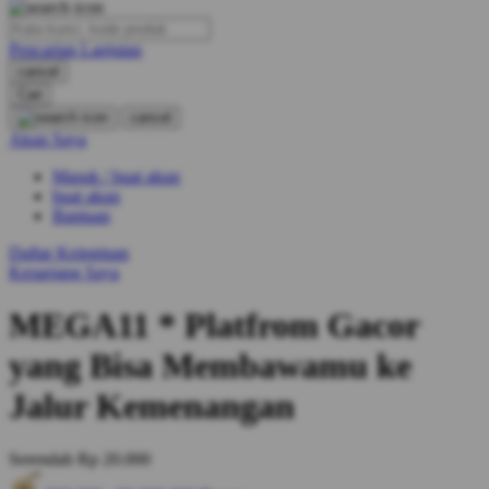
O
Pencarian Lanjutan
Oh Ma Grain
cancel
Okiedog
Cari
cancel
P
Akun Saya
Masuk / buat akun
Peachy
buat akun
Phil & Ted's
Bantuan
Philips Avent
Daftar Keinginan
Keranjang Saya
Pigeon
MEGA11 * Platfrom Gacor
Playgro
yang Bisa Membawamu ke
Poled Global
Jalur Kemenangan
Ponycycle
Puma
Serendah
Rp 20.000
Pureats