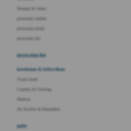
London Taxi
Shampo & Sabun
Love To Dream
perawatan rambut
perawatan mulut
M
perawatan diri
Magformers
Mama's Choice
perawatan ibu
Mamas&Papas
kesehatan & kebersihan
Mamaway
Tissue basah
Maxi Cosi
Laundry & Cleaning
Megabloks
Medical
Micro
Air Purifier & Humidifier
MiDeer
Mimi & Lula
potty
Mini Monkey