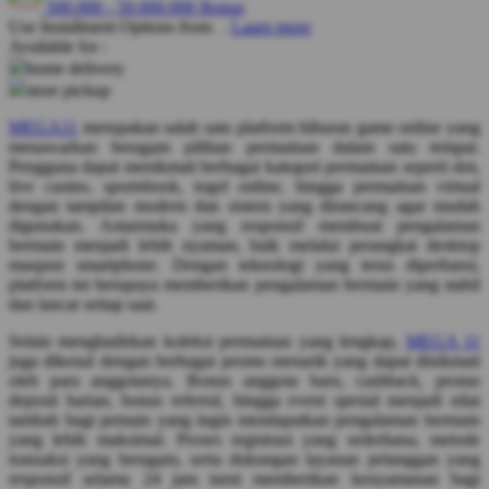
500.000
-
50.000.000
Bonus
Use Installment Options from
.
Laarn more
Q
Available for :
home delivery
QV Baby
store pickup
R
MEGA11
merupakan salah satu platform hiburan game online yang
menawarkan beragam pilihan permainan dalam satu tempat.
Real Shades
Pengguna dapat menikmati berbagai kategori permainan seperti slot,
live casino, sportsbook, togel online, hingga permainan virtual
Red Castle
dengan tampilan modern dan sistem yang dirancang agar mudah
digunakan. Antarmuka yang responsif membuat pengalaman
Ribbon Madness
bermain menjadi lebih nyaman, baik melalui perangkat desktop
maupun smartphone. Dengan teknologi yang terus diperbarui,
S
platform ini berupaya memberikan pengalaman bermain yang stabil
dan lancar setiap saat.
Sebamed
Selain menghadirkan koleksi permainan yang lengkap,
MEGA 11
Silver Cross
juga dikenal dengan berbagai promo menarik yang dapat dinikmati
oleh para anggotanya. Bonus anggota baru, cashback, promo
Simply Idea
deposit harian, bonus referral, hingga event spesial menjadi nilai
tambah bagi pemain yang ingin mendapatkan pengalaman bermain
Skip Hop
yang lebih maksimal. Proses registrasi yang sederhana, metode
transaksi yang beragam, serta dukungan layanan pelanggan yang
Spectra
responsif selama 24 jam turut memberikan kenyamanan bagi