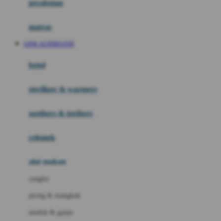
perabotan
Happy Tummy
Hauck
matras
Havaianas
LINK ALTERNATIF
Hegen
botol
Hot Wheels
sterilizer & warmers
Hybrid
soothers & teethers
I
Inlacta DHA
celemek
Interlac
alat makan
Ivenet
cangkir
J
piring & mangkuk
Jack N Jill
sendok & garpu