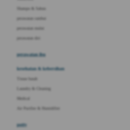
London Taxi
Shampo & Sabun
Love To Dream
perawatan rambut
perawatan mulut
M
perawatan diri
Magformers
Mama's Choice
perawatan ibu
Mamas&Papas
kesehatan & kebersihan
Mamaway
Tissue basah
Maxi Cosi
Laundry & Cleaning
Megabloks
Medical
Micro
Air Purifier & Humidifier
MiDeer
Mimi & Lula
potty
Mini Monkey