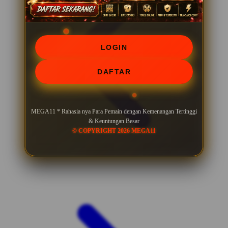
LOGIN
DAFTAR
MEGA11 * Rahasia nya Para Pemain dengan Kemenangan Tertinggi
& Keuntungan Besar
© COPYRIGHT 2026 MEGA11