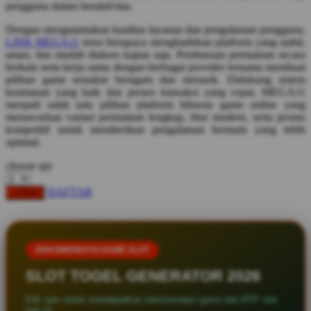
pengguna dalam beraktivitas.
Squishmallows
Dengan mengutamakan kualitas layanan dan pengalaman pengguna,
Starbooks
LINK MEGA11
terus berupaya menghadirkan platform yang stabil,
aman, dan mudah diakses kapan saja. Pembaruan permainan secara
Stick-O
berkala serta kerja sama dengan berbagai provider ternama membuat
pilihan game semakin beragam dan menarik. Didukung sistem
Stokke
keamanan yang baik dan proses transaksi yang cepat, MEGA11
menjadi salah satu pilihan platform hiburan game online yang
Sudocrem
menawarkan variasi permainan lengkap, fitur modern, serta promo
kompetitif untuk memberikan pengalaman bermain yang lebih
Sumimo
optimal.
Sunnylife
choose qty
Sun-Staches
DAFTAR
LOGIN
Swimava
T
REKOMENDASI GAME SLOT
Tommee Tippee
SLOT TOGEL GENERATOR 2026
Trunki
Klik spin untuk mendapatkan rekomendasi game dan RTP slot
Tutti Bambini
hari ini.