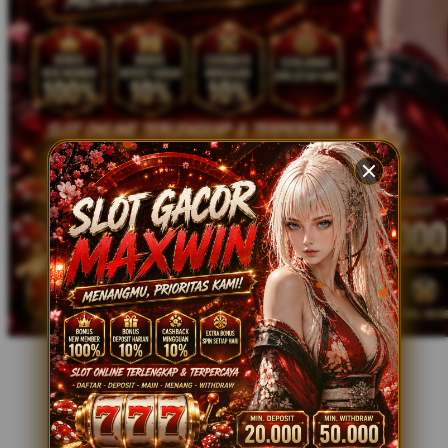
Xootz
Y
Yamatoya
Z
Zaxy
Zoggs
0-9
4Moms
59S