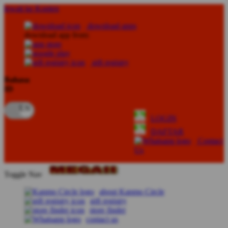
lewati ke Konten
download apps
download app from:
gift registry
Bahasa
ID
LOGIN
DAFTAR
Contact
Us
Toggle Nav
about Kanmo Circle
gift registry
store finder
contact us