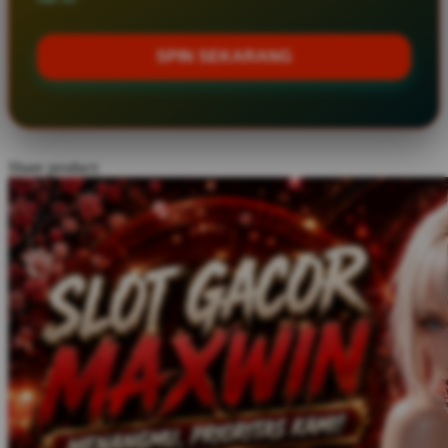
Twistshake
SPIN SEKARANG
TY Toys
U
Share product:
V
Veja
Vitaflow
Vtech
W
Waterland
Wellness
X