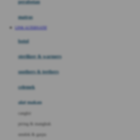
perabotan
Happy Tummy
Hauck
matras
Havaianas
LINK ALTERNATIF
Hegen
botol
Hot Wheels
sterilizer & warmers
Hybrid
soothers & teethers
I
Inlacta DHA
celemek
Interlac
alat makan
Ivenet
cangkir
J
piring & mangkuk
Jack N Jill
sendok & garpu