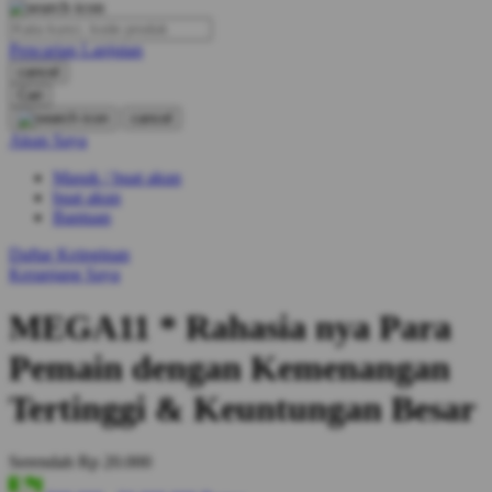
O
Pencarian Lanjutan
Oh Ma Grain
cancel
Okiedog
Cari
cancel
P
Akun Saya
Masuk / buat akun
Peachy
buat akun
Phil & Ted's
Bantuan
Philips Avent
Daftar Keinginan
Keranjang Saya
Pigeon
MEGA11 * Rahasia nya Para
Playgro
Pemain dengan Kemenangan
Poled Global
Tertinggi & Keuntungan Besar
Ponycycle
Puma
Serendah
Rp 20.000
Pureats