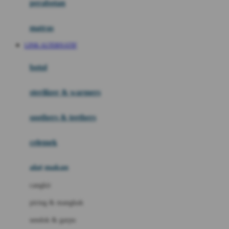
perabotan
Happy Tummy
Hauck
matras
Havaianas
LINK ALTERNATIF
Hegen
botol
Hot Wheels
sterilizer & warmers
Hybrid
soothers & teethers
I
Inlacta DHA
celemek
Interlac
alat makan
Ivenet
cangkir
J
piring & mangkuk
Jack N Jill
sendok & garpu