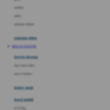
Dae Organics
setelan
Docare
jaket
Doona
pakaian dalam
Down To Earth
Drew
pakaian tidur
Dr. Brown's
MEGA11 DAFTAR
E
kereta dorong
ELC
bayi baru lahir
Ergobaby
usia 6 bulan+
Expert Care
koper anak
Ezyroller
kursi mobil
F
0-13 Kg