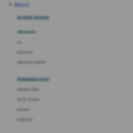
MEGA 11
Azetabio
produk terbaru
B
aksesoris
Baabaasheepz
tas
Babiators
kacamata
Baby Dove
aksesoris rambut
Baby Jogger
Baby Rovega
kebutuhan bayi
Babybee
pakaian tidur
Banana Boat
set & terusan
Banz
piyama
Barbie
bodysuits
Beaba