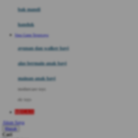
Moby
bak mandi
Momami
handuk
Mothercare
Situs Game Terpercaya
Mustela
ayunan dan walker bayi
My Buddy Tag
My K
alas bermain anak bayi
N
mainan anak bayi
Naif
mothercare toys
Nike
elc toys
Nordic Natural
MEGA11
Nuby
Akun Saya
Nuna
Masuk
Cari