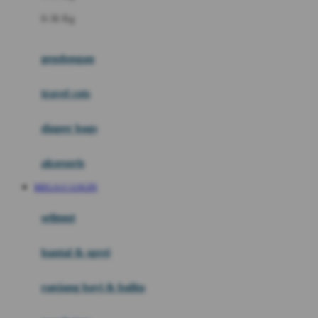
Felt So Sweet
0-36 Kg
Fisher Price
Flipper
gendongan
Friends Of Sally
travel cots
G
diaper bags
Gb
Geko
aksesoris
Graco
MEGA11 LOGIN
Gund
selimut
H
bantal & sprei
Habbie
Haenim
ranjang bayi & balita
Happy Horse