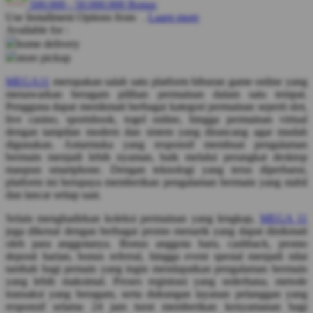
500.000
-
50.000.000
Bonus
Use Installment Options from
.
Laarn more
Q
Available for :
home delivery
QV Baby
store pickup
R
MEGA11
merupakan salah satu platform hiburan game online yang
menawarkan beragam pilihan permainan dalam satu tempat.
Real Shades
Pengguna dapat menikmati berbagai kategori permainan seperti slot,
live casino, sportsbook, togel online, hingga permainan virtual
Red Castle
dengan tampilan modern dan sistem yang dirancang agar mudah
digunakan. Antarmuka yang responsif membuat pengalaman
Ribbon Madness
bermain menjadi lebih nyaman, baik melalui perangkat desktop
maupun smartphone. Dengan teknologi yang terus diperbarui,
S
platform ini berupaya memberikan pengalaman bermain yang stabil
dan lancar setiap saat.
Sebamed
Selain menghadirkan koleksi permainan yang lengkap,
MEGA 11
Silver Cross
juga dikenal dengan berbagai promo menarik yang dapat dinikmati
oleh para anggotanya. Bonus anggota baru, cashback, promo
Simply Idea
deposit harian, bonus referral, hingga event spesial menjadi nilai
tambah bagi pemain yang ingin mendapatkan pengalaman bermain
Skip Hop
yang lebih maksimal. Proses registrasi yang sederhana, metode
transaksi yang beragam, serta dukungan layanan pelanggan yang
Spectra
responsif selama 24 jam turut memberikan kenyamanan bagi