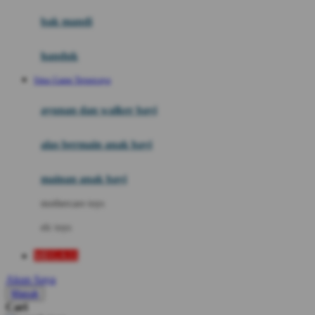
Moby
bak mandi
Momami
handuk
Mothercare
Situs Game Terpercaya
Mustela
ayunan dan walker bayi
My Buddy Tag
My K
alas bermain anak bayi
N
mainan anak bayi
Naif
mothercare toys
Nike
elc toys
Nordic Natural
MEGA11
Nuby
Akun Saya
Nuna
Masuk
Cari