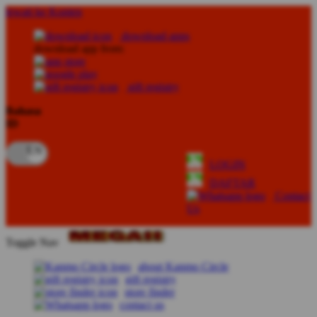
lewati ke Konten
download apps
download app from:
gift registry
Bahasa
ID
LOGIN
DAFTAR
Contact
Us
Toggle Nav
about Kanmo Circle
gift registry
store finder
contact us