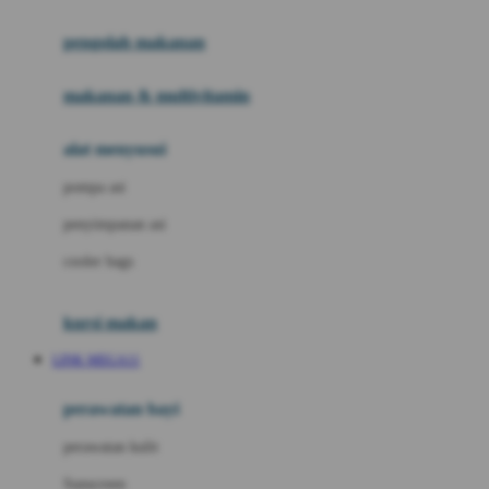
Joie
pengolah makanan
Joolz
Jujube
makanan & multivitamin
K
alat menyusui
Kiddycuts
pompa asi
Kumon
penyimpanan asi
L
cooler bags
Leapfrog
kursi makan
Leclerc
LINK MEGA11
Lee Vierra
Lillebaby
perawatan bayi
Little Bird Told Me
perawatan kulit
Little Miss Janis
Sunscreen