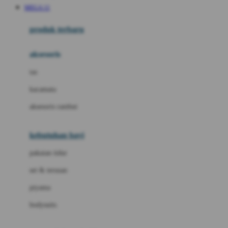
MEGA 11
Azetabio
produk terbaru
B
aksesoris
Baabaasheepz
tas
Babiators
kacamata
Baby Dove
aksesoris rambut
Baby Jogger
Baby Rovega
kebutuhan bayi
Babybee
pakaian tidur
Banana Boat
set & terusan
Banz
piyama
Barbie
bodysuits
Beaba