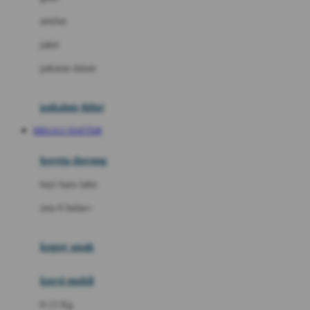
Dae Organics
setelan
Docare
jaket
Doona
pakaian dalam
Down To Earth
Drew
pakaian tidur
Dr. Brown's
MEGA11 DAFTAR
E
kereta dorong
ELC
bayi baru lahir
Ergobaby
usia 6 bulan+
Expert Care
koper anak
Ezyroller
kursi mobil
F
0-13 Kg