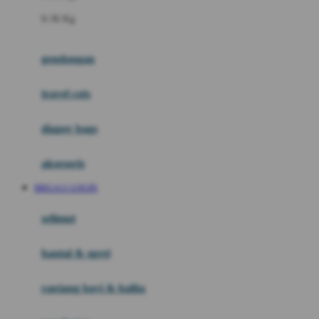
Felt So Sweet
0-36 Kg
Fisher Price
Flipper
gendongan
Friends Of Sally
travel cots
G
diaper bags
Gb
Geko
aksesoris
Graco
MEGA11 LOGIN
Gund
selimut
H
bantal & sprei
Habbie
Haenim
ranjang bayi & balita
Happy Horse