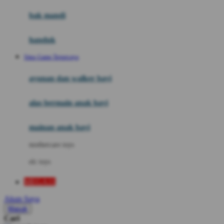
Moby
bak mandi
Momami
handuk
Mothercare
Situs Game Terpercaya
Mustela
ayunan dan walker bayi
My Buddy Tag
My K
alas bermain anak bayi
N
mainan anak bayi
Naif
mothercare toys
Nike
elc toys
Nordic Natural
MEGA11
Nuby
Akun Saya
Nuna
Masuk
Cari