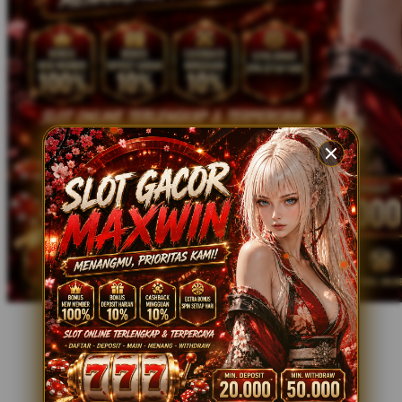
Xootz
Y
Yamatoya
Z
Zaxy
Zoggs
0-9
4Moms
59S