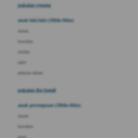
pakaian renang
Bumkins
anak laki-laki (18bln-8thn)
C
atasan
Cetaphil
bawahan
Chicco
setelan
Childlife
jaket
Clevamama
pakaian dalam
Cocolatte
Cottonseeds
pakaian ibu hamil
Cozy N Safe
anak perempuan (18bln-8thn)
Crane
atasan
Cybex
bawahan
D
gaun