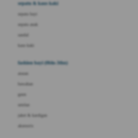
Beauty Barn
sepatu & kaus kaki
Bio Oil
sepatu bayi
Biolane
sepatu anak
Bite Fighters
sandal
Bizzi Growin
kaus kaki
Blackmores
fashion bayi (0bln-3thn)
Blooming Marvellous
atasan
Bonnels
bawahan
Bravado
gaun
Bruder
setelan
Brush Baby
jaket & kardigan
Buds Organics
aksesoris
Bugaboo
Buggygear