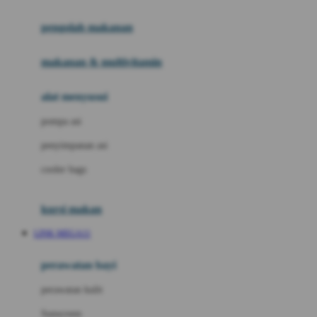
Joie
pengolah makanan
Joolz
Jujube
makanan & multivitamin
K
alat menyusui
Kiddycuts
pompa asi
Kumon
penyimpanan asi
L
cooler bags
Leapfrog
kursi makan
Leclerc
LINK MEGA11
Lee Vierra
Lillebaby
perawatan bayi
Little Bird Told Me
perawatan kulit
Little Miss Janis
Sunscreen