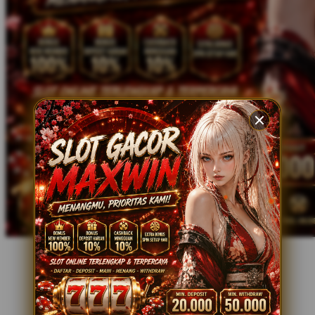
Xootz
Y
Yamatoya
Z
Zaxy
Zoggs
0-9
4Moms
59S