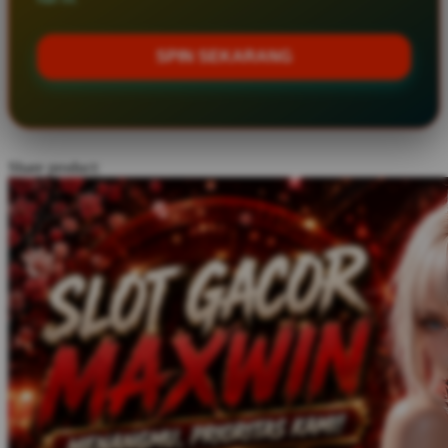
Twistshake
SPIN SEKARANG
TY Toys
U
Share product:
V
Veja
Vitaflow
Vtech
W
Waterland
Wellness
X