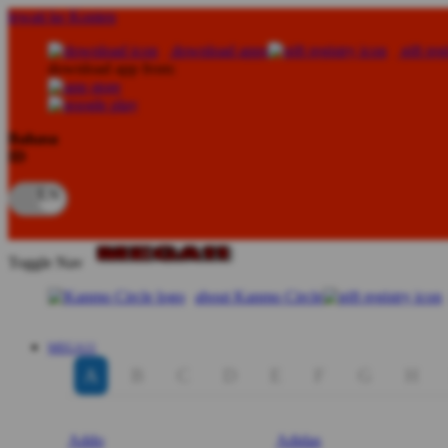
lewati ke Konten
download apps
gift reg
download app from:
Bahasa
ID
Toggle Nav
about Kanmo Circle
MEGA11
A
B
C
D
E
F
G
H
Addo
Adidas