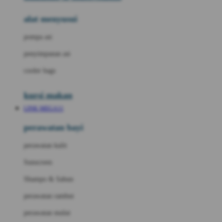
alat menyusui
pompa asi
penyimpanan asi
cooler bags
kursi makan
LINK MEGA11
perawatan bayi
perawatan kulit
Sunscreen
Shampo & Sabun
perawatan rambut
perawatan mulut