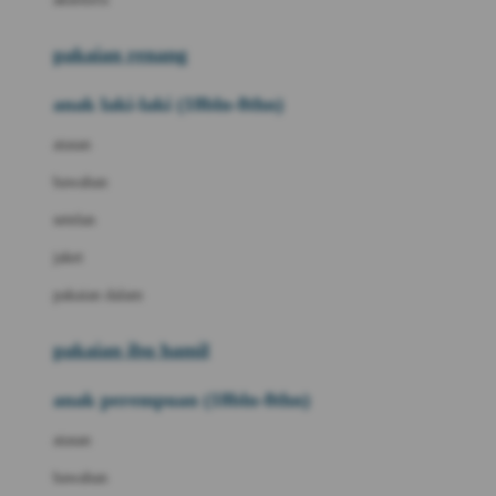
pakaian renang
anak laki-laki (18bln-8thn)
atasan
bawahan
setelan
jaket
pakaian dalam
pakaian ibu hamil
anak perempuan (18bln-8thn)
atasan
bawahan