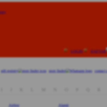
istry
LOGIN
DAFTAR
gift registry
store finder
contact 
I
J
K
L
M
N
O
P
Q
R
Airfree
Alamii