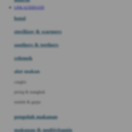
LINK ALTERNATIF
botol
sterilizer & warmers
soothers & teethers
celemek
alat makan
cangkir
piring & mangkuk
sendok & garpu
pengolah makanan
makanan & multivitamin