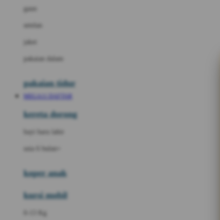
gaun
setelan
jaket
pakaian dalam
pakaian tidur
MEGA11 DAFTAR
kereta dorong
bayi baru lahir
usia 6 bulan+
koper anak
kursi mobil
0-13 Kg