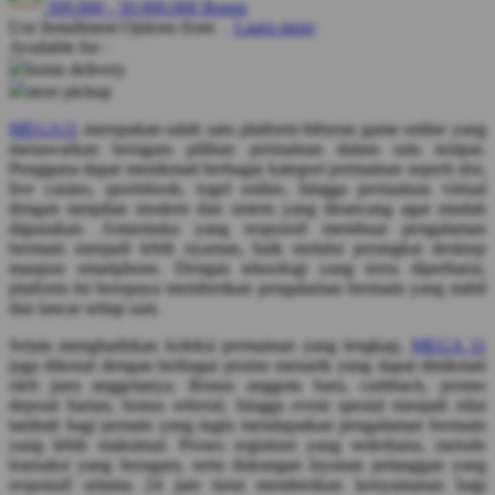
500.000
-
50.000.000
Bonus
Use Installment Options from
.
Laarn more
Q
Available for :
home delivery
QV Baby
store pickup
R
MEGA11
merupakan salah satu platform hiburan game online yang
menawarkan beragam pilihan permainan dalam satu tempat.
Real Shades
Pengguna dapat menikmati berbagai kategori permainan seperti slot,
live casino, sportsbook, togel online, hingga permainan virtual
Red Castle
dengan tampilan modern dan sistem yang dirancang agar mudah
digunakan. Antarmuka yang responsif membuat pengalaman
Ribbon Madness
bermain menjadi lebih nyaman, baik melalui perangkat desktop
maupun smartphone. Dengan teknologi yang terus diperbarui,
S
platform ini berupaya memberikan pengalaman bermain yang stabil
dan lancar setiap saat.
Sebamed
Selain menghadirkan koleksi permainan yang lengkap,
MEGA 11
Silver Cross
juga dikenal dengan berbagai promo menarik yang dapat dinikmati
oleh para anggotanya. Bonus anggota baru, cashback, promo
Simply Idea
deposit harian, bonus referral, hingga event spesial menjadi nilai
tambah bagi pemain yang ingin mendapatkan pengalaman bermain
Skip Hop
yang lebih maksimal. Proses registrasi yang sederhana, metode
transaksi yang beragam, serta dukungan layanan pelanggan yang
Spectra
responsif selama 24 jam turut memberikan kenyamanan bagi