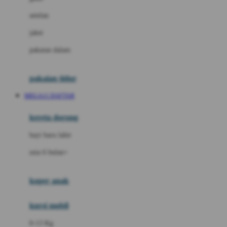
Dae Organics
setelan
Docare
jaket
Doona
pakaian dalam
Down To Earth
Drew
pakaian tidur
Dr. Brown's
MEGA11 DAFTAR
E
kereta dorong
ELC
bayi baru lahir
Ergobaby
usia 6 bulan+
Expert Care
koper anak
Ezyroller
kursi mobil
F
0-13 Kg