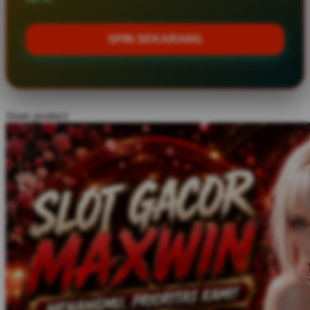
Twistshake
SPIN SEKARANG
TY Toys
U
Share product:
V
Veja
Vitaflow
Vtech
W
Waterland
Wellness
X