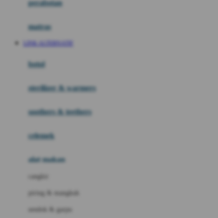
perabotan
Happy Tummy
Hauck
matras
Havaianas
LINK ALTERNATIF
Hegen
botol
Hot Wheels
sterilizer & warmers
Hybrid
soothers & teethers
I
Inlacta DHA
celemek
Interlac
alat makan
Ivenet
cangkir
J
piring & mangkuk
Jack N Jill
sendok & garpu