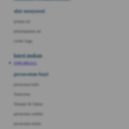
alat menyusui
pompa asi
penyimpanan asi
cooler bags
kursi makan
LINK MEGA11
perawatan bayi
perawatan kulit
Sunscreen
Shampo & Sabun
perawatan rambut
perawatan mulut