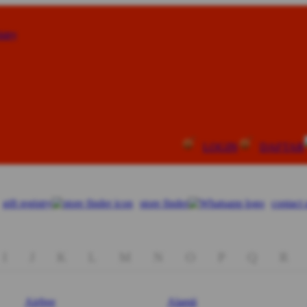
istry
LOGIN
DAFTAR
gift registry
store finder
contact 
I
J
K
L
M
N
O
P
Q
R
Airfree
Alamii