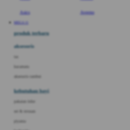
Asics
Aveeno
MEGA 11
produk terbaru
aksesoris
tas
kacamata
aksesoris rambut
kebutuhan bayi
pakaian tidur
set & terusan
piyama