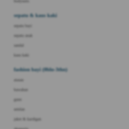
bodysuits
sepatu & kaus kaki
sepatu bayi
sepatu anak
sandal
kaus kaki
fashion bayi (0bln-3thn)
atasan
bawahan
gaun
setelan
jaket & kardigan
aksesoris