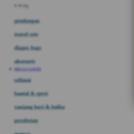
0-36 Kg
gendongan
travel cots
diaper bags
aksesoris
MEGA11 LOGIN
selimut
bantal & sprei
ranjang bayi & balita
perabotan
matras