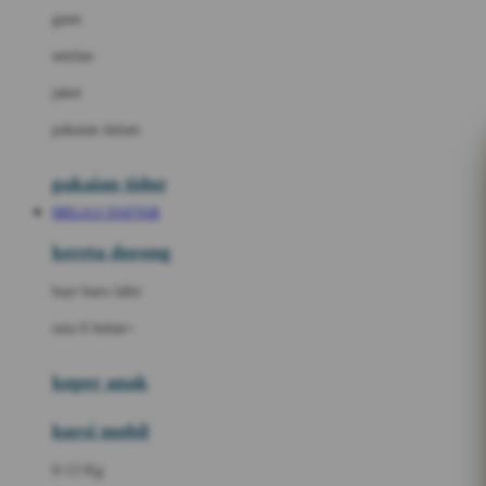
gaun
setelan
jaket
pakaian dalam
pakaian tidur
MEGA11 DAFTAR
kereta dorong
bayi baru lahir
usia 6 bulan+
koper anak
kursi mobil
0-13 Kg