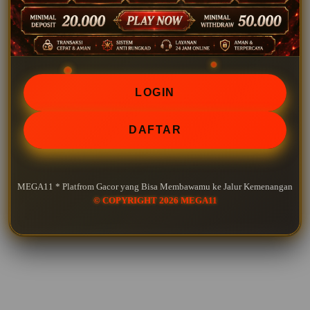
LOGIN
DAFTAR
MEGA11 * Platfrom Gacor yang Bisa Membawamu ke Jalur Kemenangan
© COPYRIGHT 2026 MEGA11