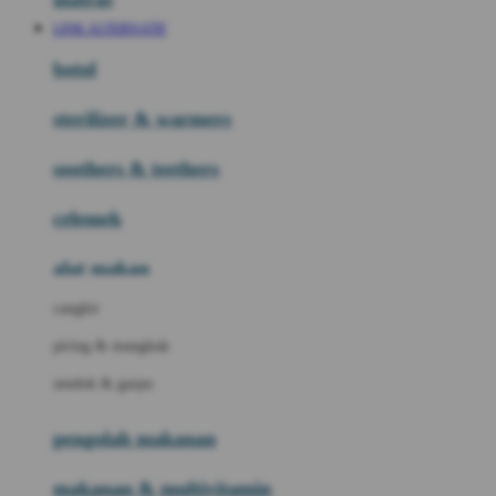
LINK ALTERNATIF
botol
sterilizer & warmers
soothers & teethers
celemek
alat makan
cangkir
piring & mangkuk
sendok & garpu
pengolah makanan
makanan & multivitamin