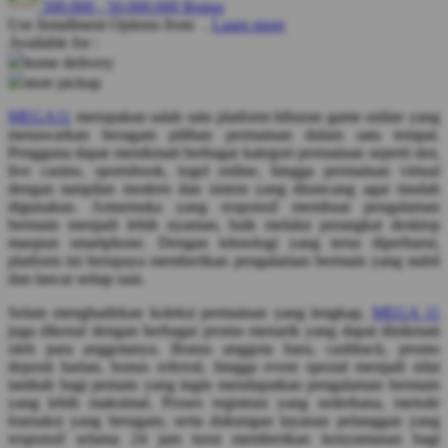
500.000
-
50.000.000
Bonus
Use Installment Options from
.
Laarn more
Q
Available for :
home delivery
QV Baby
store pickup
R
MEGA11
merupakan salah satu platform hiburan game online yang
menawarkan beragam pilihan permainan dalam satu tempat.
Real Shades
Pengguna dapat menikmati berbagai kategori permainan seperti slot,
live casino, sportsbook, togel online, hingga permainan virtual
Red Castle
dengan tampilan modern dan sistem yang dirancang agar mudah
digunakan. Antarmuka yang responsif membuat pengalaman
Ribbon Madness
bermain menjadi lebih nyaman, baik melalui perangkat desktop
maupun smartphone. Dengan teknologi yang terus diperbarui,
S
platform ini berupaya memberikan pengalaman bermain yang stabil
dan lancar setiap saat.
Sebamed
Selain menghadirkan koleksi permainan yang lengkap,
MEGA 11
Silver Cross
juga dikenal dengan berbagai promo menarik yang dapat dinikmati
oleh para anggotanya. Bonus anggota baru, cashback, promo
Simply Idea
deposit harian, bonus referral, hingga event spesial menjadi nilai
tambah bagi pemain yang ingin mendapatkan pengalaman bermain
Skip Hop
yang lebih maksimal. Proses registrasi yang sederhana, metode
transaksi yang beragam, serta dukungan layanan pelanggan yang
Spectra
responsif selama 24 jam turut memberikan kenyamanan bagi