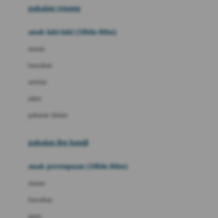
pakaian renang
Bumkins
anak laki-laki (18bln-8thn)
C
atasan
Cetaphil
bawahan
Chicco
setelan
Childlife
jaket
Clevamama
pakaian dalam
Cocolatte
Cottonseeds
pakaian ibu hamil
Cozy N Safe
anak perempuan (18bln-8thn)
Crane
atasan
Cybex
bawahan
D
gaun