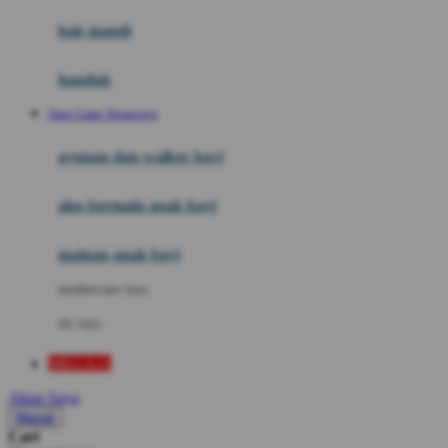
Moby
bak mandi
Momami
handuk
Mothercare
Situs Game Terpercaya
Mustela
ayunan dan walker bayi
My Buddy Tag
My K
alas bermain anak bayi
N
mainan anak bayi
Naif
mothercare toys
Nike
elc toys
Nordic Natural
MEGA11
Nuby
Akun Saya
Nuna
Masuk
Cari