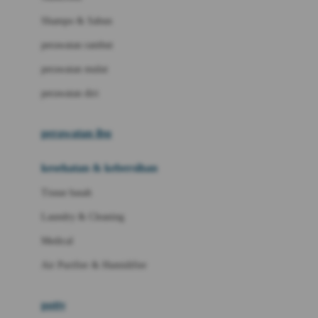
London Taxi
Shampo & Sabun
Love To Dream
perawatan rambut
perawatan mulut
M
perawatan diri
Magformers
Mama's Choice
perawatan ibu
Mamas&Papas
kesehatan & kebersihan
Mamaway
Tissue basah
Maxi Cosi
Laundry & Cleaning
Megabloks
Medical
Micro
Air Purifier & Humidifier
MiDeer
Mimi & Lula
potty
Mini Monkey