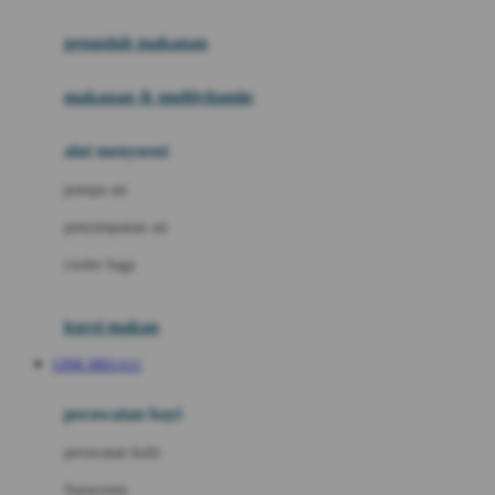
Joie
pengolah makanan
Joolz
Jujube
makanan & multivitamin
K
alat menyusui
Kiddycuts
pompa asi
Kumon
penyimpanan asi
L
cooler bags
Leapfrog
kursi makan
Leclerc
LINK MEGA11
Lee Vierra
Lillebaby
perawatan bayi
Little Bird Told Me
perawatan kulit
Little Miss Janis
Sunscreen