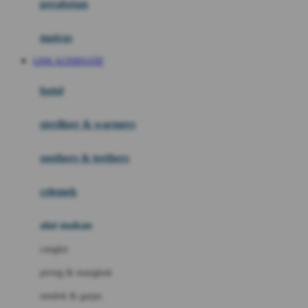
perabotan
Happy Tummy
Hauck
matras
Havaianas
LINK ALTERNATIF
Hegen
botol
Hot Wheels
sterilizer & warmers
Hybrid
soothers & teethers
I
Inlacta DHA
celemek
Interlac
alat makan
Ivenet
cangkir
J
piring & mangkuk
Jack N Jill
sendok & garpu